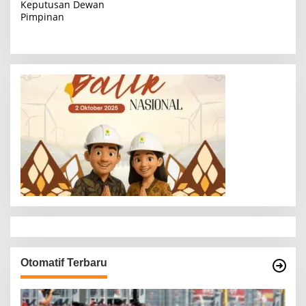
i
Keputusan Dewan
Pimpinan
g
a
s
i
p
o
s
Otomatif Terbaru