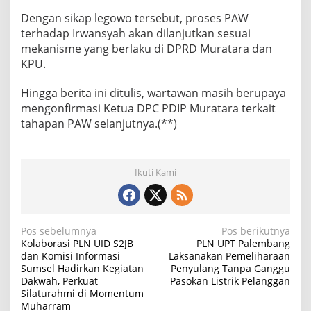
Dengan sikap legowo tersebut, proses PAW
terhadap Irwansyah akan dilanjutkan sesuai
mekanisme yang berlaku di DPRD Muratara dan
KPU.
Hingga berita ini ditulis, wartawan masih berupaya
mengonfirmasi Ketua DPC PDIP Muratara terkait
tahapan PAW selanjutnya.(**)
Ikuti Kami
N
Pos sebelumnya
Pos berikutnya
Kolaborasi PLN UID S2JB
PLN UPT Palembang
a
dan Komisi Informasi
Laksanakan Pemeliharaan
Sumsel Hadirkan Kegiatan
Penyulang Tanpa Ganggu
v
Dakwah, Perkuat
Pasokan Listrik Pelanggan
i
Silaturahmi di Momentum
Muharram