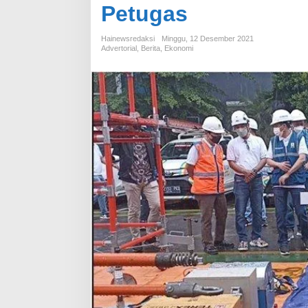
Petugas
Hainewsredaksi
Minggu, 12 Desember 2021
Advertorial
,
Berita
,
Ekonomi