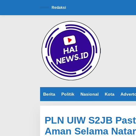
L
e
Redaksi
w
a
t
i
k
e
k
o
n
t
e
n
Berita
Politik
Nasional
Kota
Adverto
PLN UIW S2JB Pasti
Aman Selama Nataru