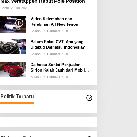
Max Verstappen Rebut Pole Position
Sabtu, 29 Juli 2023
Video Kelemahan dan
Kelebihan All New Terios
Selasa, 20 Februari 2018
Belum Pakai CVT, Apa yang
Ditakuti Daihatsu Indonesia?
Selasa, 20 Februari 2018
Daihatsu Santai Penjualan
Sirion Kalah Jauh dari Mobil
LCGC
Selasa, 20 Februari 2018
Politik Terbaru