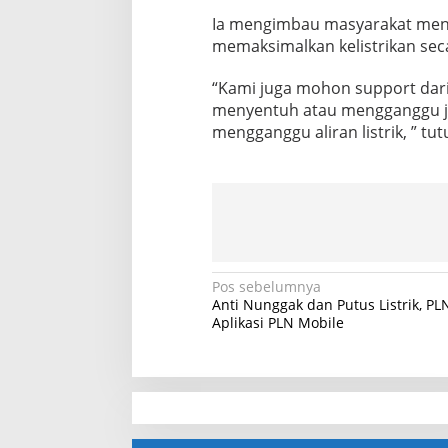
Ia mengimbau masyarakat mengg
memaksimalkan kelistrikan seca
“Kami juga mohon support dari
menyentuh atau mengganggu jar
mengganggu aliran listrik, ” tu
N
Pos sebelumnya
Anti Nunggak dan Putus Listrik, PL
a
Aplikasi PLN Mobile
v
i
g
a
slot demo