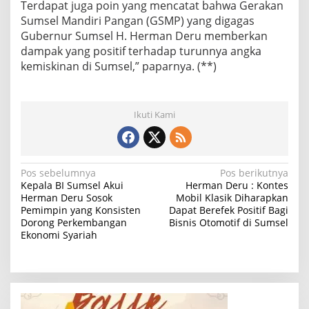
Terdapat juga poin yang mencatat bahwa Gerakan
Sumsel Mandiri Pangan (GSMP) yang digagas
Gubernur Sumsel H. Herman Deru memberkan
dampak yang positif terhadap turunnya angka
kemiskinan di Sumsel,” paparnya. (**)
Ikuti Kami
N
Pos sebelumnya
Pos berikutnya
Kepala BI Sumsel Akui
Herman Deru : Kontes
a
Herman Deru Sosok
Mobil Klasik Diharapkan
Pemimpin yang Konsisten
Dapat Berefek Positif Bagi
v
Dorong Perkembangan
Bisnis Otomotif di Sumsel
i
Ekonomi Syariah
g
a
s