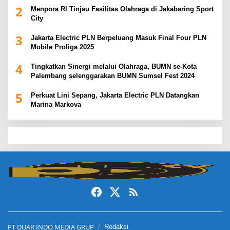
2
Menpora RI Tinjau Fasilitas Olahraga di Jakabaring Sport
City
3
Jakarta Electric PLN Berpeluang Masuk Final Four PLN
Mobile Proliga 2025
4
Tingkatkan Sinergi melalui Olahraga, BUMN se-Kota
Palembang selenggarakan BUMN Sumsel Fest 2024
5
Perkuat Lini Sepang, Jakarta Electric PLN Datangkan
Marina Markova
slot demo
slot gacor
slot gacor hari ini
slot gacor
dewa138
PT DUAR INDO MEDIA GRUP
Redaksi