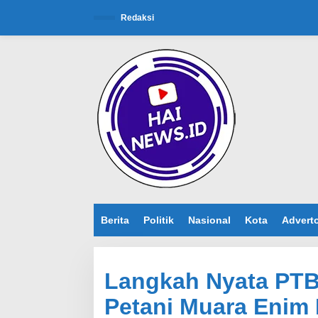
L
e
Redaksi
w
a
t
i
k
e
k
o
n
t
e
n
Berita
Politik
Nasional
Kota
Adverto
Langkah Nyata PTB
Petani Muara Enim 