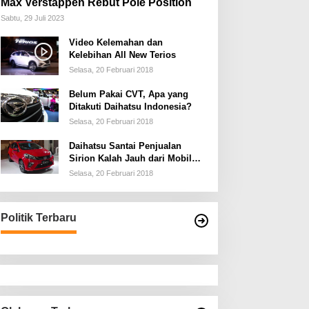
Max Verstappen Rebut Pole Position
Sabtu, 29 Juli 2023
Video Kelemahan dan
Kelebihan All New Terios
Selasa, 20 Februari 2018
Belum Pakai CVT, Apa yang
Ditakuti Daihatsu Indonesia?
Selasa, 20 Februari 2018
Daihatsu Santai Penjualan
Sirion Kalah Jauh dari Mobil
LCGC
Selasa, 20 Februari 2018
Politik Terbaru