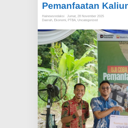
Pemanfaatan Kali
Hainewsredaksi
Jumat, 28 November 2025
Daerah
,
Ekonomi
,
PTBA
,
Uncategorized