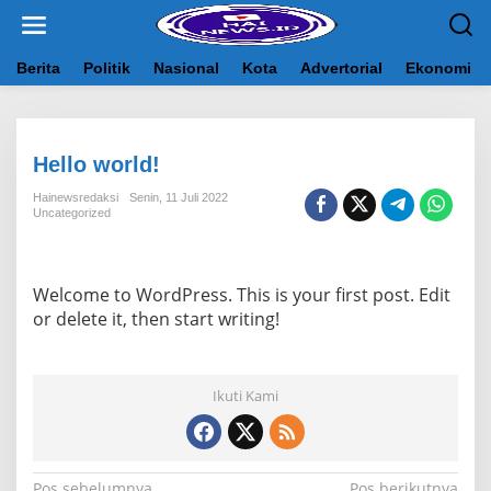
L
e
w
a
Berita
Politik
Nasional
Kota
Advertorial
Ekonomi
t
i
k
e
Hello world!
k
o
Hainewsredaksi
Senin, 11 Juli 2022
n
Uncategorized
t
e
n
Welcome to WordPress. This is your first post. Edit
or delete it, then start writing!
Ikuti Kami
Pos sebelumnya
Pos berikutnya