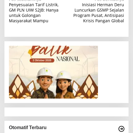
N
Penyesuaian Tarif Listrik,
Inisiasi Herman Deru
a
GM PLN UIW S2JB: Hanya
Luncurkan GSMP Sejalan
untuk Golongan
Program Pusat, Antisipasi
v
Masyarakat Mampu
Krisis Pangan Global
i
g
a
s
i
p
o
s
Otomatif Terbaru