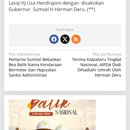
Lasqi Hj Lisa Hendrajoni dengan disaksikan
Gubernur Sumsel H Herman Deru. (**)
Ikuti Kami
N
Pos sebelumnya
Pos berikutnya
Pemprov Sumsel Bebaskan
Terima Kalpataru Tingkat
a
Bea Balik Nama Kendaraan
Nasional, AIPDA Dodi
Bermotor dan Hapuskan
Dihadiahi Umroh Oleh
v
Sanksi Administrasi
Herman Deru
i
g
a
s
i
p
o