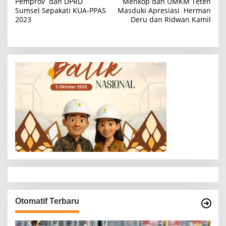
Pemprov dan DPRD
Menkop dan UMKM Teten
a
Sumsel Sepakati KUA-PPAS
Masduki Apresiasi Herman
2023
Deru dan Ridwan Kamil
v
i
g
a
s
i
p
o
s
Otomatif Terbaru