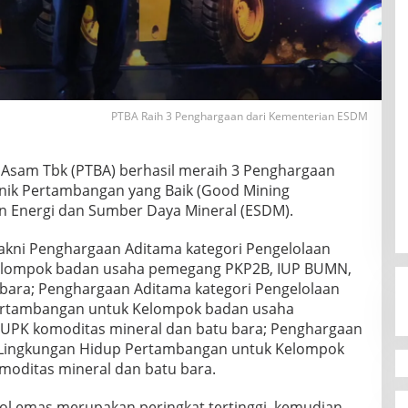
PTBA Raih 3 Penghargaan dari Kementerian ESDM
 Asam Tbk (PTBA) berhasil meraih 3 Penghargaan
knik Pertambangan yang Baik (Good Mining
n Energi dan Sumber Daya Mineral (ESDM).
akni Penghargaan Aditama kategori Pengelolaan
elompok badan usaha pemegang PKP2B, IUP BUMN,
bara; Penghargaan Aditama kategori Pengelolaan
Pertambangan untuk Kelompok badan usaha
IUPK komoditas mineral dan batu bara; Penghargaan
 Lingkungan Hidup Pertambangan untuk Kelompok
oditas mineral dan batu bara.
l emas merupakan peringkat tertinggi, kemudian