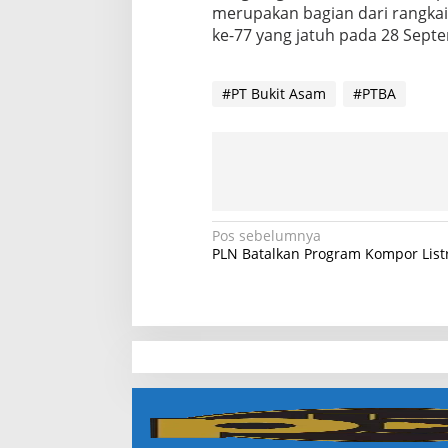
merupakan bagian dari rangkai
ke-77 yang jatuh pada 28 Sept
#PT Bukit Asam
#PTBA
N
Pos sebelumnya
PLN Batalkan Program Kompor Listr
a
v
i
g
a
slot demo
s
slot gacor
i
slot gacor hari ini