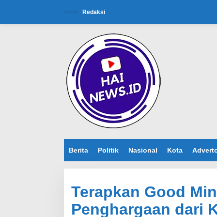
L
e
Redaksi
w
a
t
i
k
e
k
o
n
t
e
n
Berita
Politik
Nasional
Kota
Adverto
Terapkan Good Mini
Penghargaan dari 