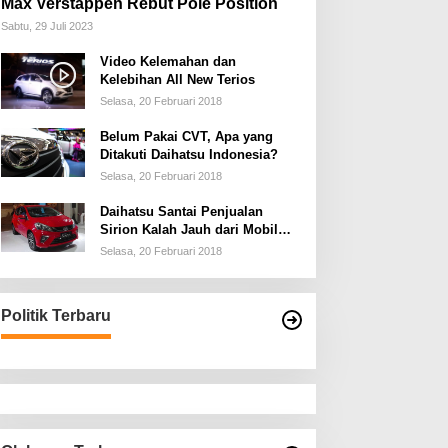
Max Verstappen Rebut Pole Position
Sabtu, 29 Juli 2023
Video Kelemahan dan
Kelebihan All New Terios
Selasa, 20 Februari 2018
Belum Pakai CVT, Apa yang
Ditakuti Daihatsu Indonesia?
Selasa, 20 Februari 2018
Daihatsu Santai Penjualan
Sirion Kalah Jauh dari Mobil
LCGC
Selasa, 20 Februari 2018
Politik Terbaru