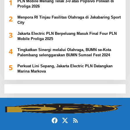
1
PLN Mobile Menang Telak 3-0 atas Popsivo Polwan di
Proliga 2026
2
Menpora RI Tinjau Fasilitas Olahraga di Jakabaring Sport
City
3
Jakarta Electric PLN Berpeluang Masuk Final Four PLN
Mobile Proliga 2025
4
Tingkatkan Sinergi melalui Olahraga, BUMN se-Kota
Palembang selenggarakan BUMN Sumsel Fest 2024
5
Perkuat Lini Sepang, Jakarta Electric PLN Datangkan
Marina Markova
slot demo
slot gacor
slot gacor hari ini
slot gacor