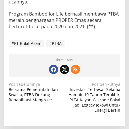
ucapnya.
Program Bamboo for Life berhasil membawa PTBA
meraih penghargaan PROPER Emas secara
berturut-turut pada 2020 dan 2021. (**)
#PT Bukit Asam
#PTBA
Ikuti Kami
N
Pos sebelumnya
Pos berikutnya
Bersama Pemerintah dan
Investasi Terbesar Selama
a
Swasta, PTBA Dukung
Hampir 10 Tahun Terakhir,
Rehabilitasi Mangrove
PLTA Kayan Cascade Bakal
v
jadi Legacy Jokowi untuk
i
Energi Bersih
g
a