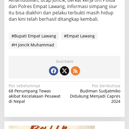
dan Polres Empat Lawang, informasi simpang siur
itu bisa diakhiri dan pelaku terbukti masih hidup
dan kini telah berhasil ditangkap kembali.
#Bupati Empat Lawang
#Empat Lawang
#H Joncik Muhammad
Ikuti Kami
N
Pos sebelumnya
Pos berikutnya
68 Penumpang Tewas
Budiman Sudjatmiko
a
akibat Kecelakaan Pesawat
Didukung Menjadi Capres
di Nepal
2024
v
i
g
a