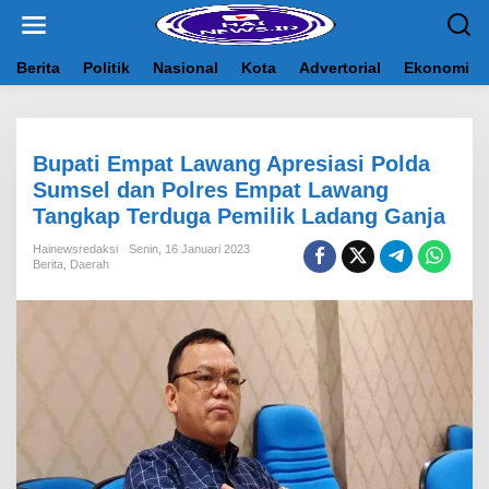
L
e
w
a
Berita
Politik
Nasional
Kota
Advertorial
Ekonomi
t
i
k
e
Bupati Empat Lawang Apresiasi Polda
k
o
Sumsel dan Polres Empat Lawang
n
Tangkap Terduga Pemilik Ladang Ganja
t
e
Hainewsredaksi
Senin, 16 Januari 2023
n
Berita
,
Daerah