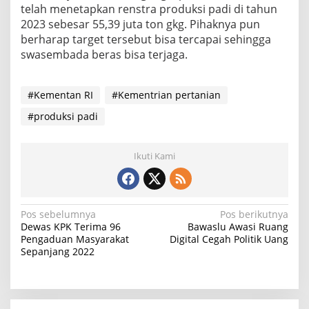
telah menetapkan renstra produksi padi di tahun
2023 sebesar 55,39 juta ton gkg. Pihaknya pun
berharap target tersebut bisa tercapai sehingga
swasembada beras bisa terjaga.
#Kementan RI
#Kementrian pertanian
#produksi padi
Ikuti Kami
N
Pos sebelumnya
Pos berikutnya
Dewas KPK Terima 96
Bawaslu Awasi Ruang
a
Pengaduan Masyarakat
Digital Cegah Politik Uang
Sepanjang 2022
v
i
g