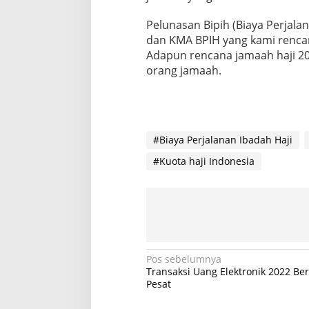
Pelunasan Bipih (Biaya Perjalan
dan KMA BPIH yang kami rencan
Adapun rencana jamaah haji 20
orang jamaah.
#Biaya Perjalanan Ibadah Haji
#Kuota haji Indonesia
N
Pos sebelumnya
Transaksi Uang Elektronik 2022 B
a
Pesat
v