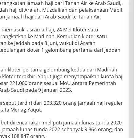
erangkatan jamaah haji dari Tanah Air ke Arab Saudi,
ah haji di Arafah, Muzdalifah dan pelaksanaan Mabit
an jamaah haji dari Arab Saudi ke Tanah Air.
 memasuki asrama haji, 24 Mei Kloter satu
rangkatkan ke Madinah. Kemudian kloter satu
n ke Jeddah pada 8 Juni, wukuf di Arafah
 kepulangan kloter 1 gelombang pertama dari Jeddah
ngan kloter pertama gelombang kedua dari Madinah,
kloter terakhir. Yaqut juga menyampaikan kuota haji
esar 221.000 orang sesuai MoU antara Pemerintah
rab Saudi pada 9 Januari 2023.
rsebut terdiri dari 203.320 orang jamaah haji reguler
 kata Menag Yaqut.
sebut direncanakan meliputi jamaah lunas tunda 2020
 jamaah lunas tunda 2022 sebanyak 9.864 orang, dan
nyak 108.847 orang.