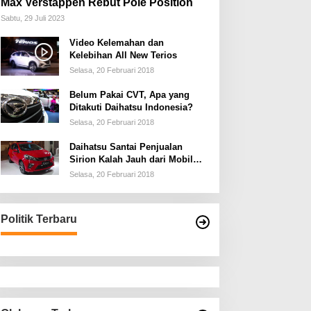
Max Verstappen Rebut Pole Position
Sabtu, 29 Juli 2023
Video Kelemahan dan
Kelebihan All New Terios
Selasa, 20 Februari 2018
Belum Pakai CVT, Apa yang
Ditakuti Daihatsu Indonesia?
Selasa, 20 Februari 2018
Daihatsu Santai Penjualan
Sirion Kalah Jauh dari Mobil
LCGC
Selasa, 20 Februari 2018
Politik Terbaru