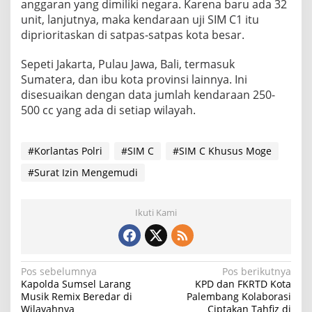
anggaran yang dimiliki negara. Karena baru ada 32
unit, lanjutnya, maka kendaraan uji SIM C1 itu
diprioritaskan di satpas-satpas kota besar.
Sepeti Jakarta, Pulau Jawa, Bali, termasuk
Sumatera, dan ibu kota provinsi lainnya. Ini
disesuaikan dengan data jumlah kendaraan 250-
500 cc yang ada di setiap wilayah.
#Korlantas Polri
#SIM C
#SIM C Khusus Moge
#Surat Izin Mengemudi
Ikuti Kami
N
Pos sebelumnya
Pos berikutnya
Kapolda Sumsel Larang
KPD dan FKRTD Kota
a
Musik Remix Beredar di
Palembang Kolaborasi
Wilayahnya
Ciptakan Tahfiz di