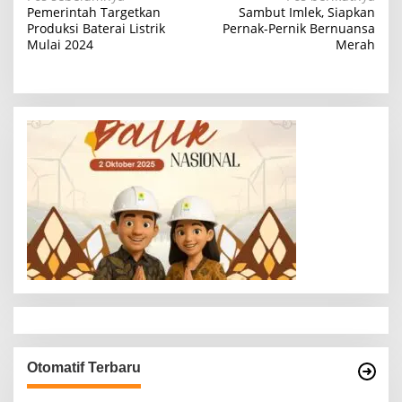
N
Pemerintah Targetkan
Sambut Imlek, Siapkan
a
Produksi Baterai Listrik
Pernak-Pernik Bernuansa
Mulai 2024
Merah
v
i
g
a
s
i
p
o
s
Otomatif Terbaru