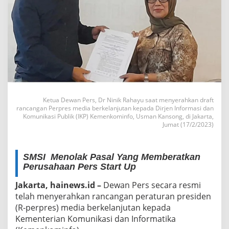
Ketua Dewan Pers, Dr Ninik Rahayu saat menyerahkan draft
rancangan Perpres media berkelanjutan kepada Dirjen Informasi dan
Komunikasi Publik (IKP) Kemenkominfo, Usman Kansong, di Jakarta,
Jumat (17/2/2023)
SMSI Menolak Pasal Yang Memberatkan
Perusahaan Pers Start Up
Jakarta, hainews.id –
Dewan Pers secara resmi
telah menyerahkan rancangan peraturan presiden
(R-perpres) media berkelanjutan kepada
Kementerian Komunikasi dan Informatika