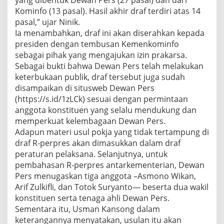
yang dibentuk Dewan Pers (27 pasal) dan dari
Kominfo (13 pasal). Hasil akhir draf terdiri atas 14
pasal,” ujar Ninik.
Ia menambahkan, draf ini akan diserahkan kepada
presiden dengan tembusan Kemenkominfo
sebagai pihak yang mengajukan izin prakarsa.
Sebagai bukti bahwa Dewan Pers telah melakukan
keterbukaan publik, draf tersebut juga sudah
disampaikan di situsweb Dewan Pers
(https://s.id/1zLCk) sesuai dengan permintaan
anggota konstituen yang selalu mendukung dan
memperkuat kelembagaan Dewan Pers.
Adapun materi usul pokja yang tidak tertampung di
draf R-perpres akan dimasukkan dalam draf
peraturan pelaksana. Selanjutnya, untuk
pembahasan R-perpres antarkementerian, Dewan
Pers menugaskan tiga anggota –Asmono Wikan,
Arif Zulkifli, dan Totok Suryanto— beserta dua wakil
konstituen serta tenaga ahli Dewan Pers.
Sementara itu, Usman Kansong dalam
keterangannya menyatakan, usulan itu akan