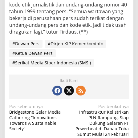
kode etik jurnalistik dan undang-undang nomor 40
tahun 1999 tentang pers. “Semua wartawan yang
bekerja di perusahaan pers sudah terikat dengan
undang-undang pers dan kode etik. Jadi tidak usah
diragukan lagi,” tutur Firdaus. (**)
#Dewan Pers
#Dirjen KIP Kemenkominfo
#Ketua Dewan Pers
#Serikat Media Siber Indonesia (SMSI)
Ikuti Kami
N
Pos sebelumnya
Pos berikutnya
Bridgestone Gelar Media
Infrastruktur Kelistrikan
a
Gathering “Innovations
PLN Rampung, Siap
Towards A Sustainable
Dukung Gelaran F1
v
Society”
Powerboat di Danau Toba
i
Sumut Mulai 24 Februari