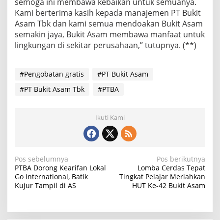
semoga ini membawa kebaikan untuk semuanya.
Kami berterima kasih kepada manajemen PT Bukit
Asam Tbk dan kami semua mendoakan Bukit Asam
semakin jaya, Bukit Asam membawa manfaat untuk
lingkungan di sekitar perusahaan,” tutupnya. (**)
#Pengobatan gratis
#PT Bukit Asam
#PT Bukit Asam Tbk
#PTBA
Ikuti Kami
N
Pos sebelumnya
Pos berikutnya
PTBA Dorong Kearifan Lokal
Lomba Cerdas Tepat
a
Go International, Batik
Tingkat Pelajar Meriahkan
Kujur Tampil di AS
HUT Ke-42 Bukit Asam
v
i
g