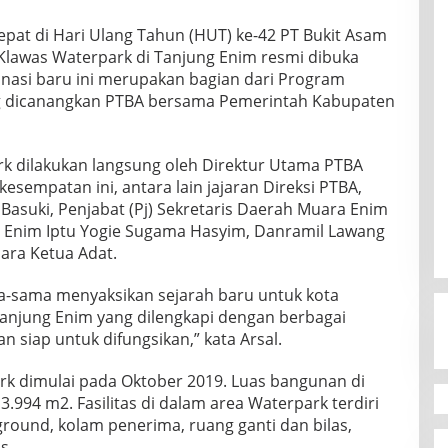
epat di Hari Ulang Tahun (HUT) ke-42 PT Bukit Asam
 Klawas Waterpark di Tanjung Enim resmi dibuka
nasi baru ini merupakan bagian dari Program
g dicanangkan PTBA bersama Pemerintah Kabupaten
rk dilakukan langsung oleh Direktur Utama PTBA
kesempatan ini, antara lain jajaran Direksi PTBA,
asuki, Penjabat (Pj) Sekretaris Daerah Muara Enim
g Enim Iptu Yogie Sugama Hasyim, Danramil Lawang
para Ketua Adat.
ama-sama menyaksikan sejarah baru untuk kota
Tanjung Enim yang dilengkapi dengan berbagai
dan siap untuk difungsikan,” kata Arsal.
 dimulai pada Oktober 2019. Luas bangunan di
.994 m2. Fasilitas di dalam area Waterpark terdiri
ground, kolam penerima, ruang ganti dan bilas,
s.