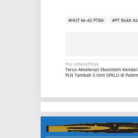
#HUT ke-42 PTBA
#PT Bukit A
N
Pos sebelumnya
Terus Akselerasi Ekosistem Kendara
a
PLN Tambah 5 Unit SPKLU di Pale
v
i
g
a
slot demo
s
slot gacor
i
p
slot gacor hari ini