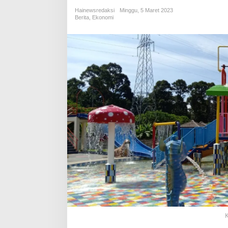
Hainewsredaksi
Minggu, 5 Maret 2023
Berita
,
Ekonomi
K