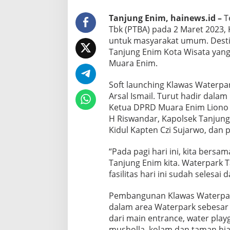
Tanjung Enim, hainews.id –
T
Tbk (PTBA) pada 2 Maret 2023,
untuk masyarakat umum. Desti
Tanjung Enim Kota Wisata yan
Muara Enim.
Soft launching Klawas Waterpa
Arsal Ismail. Turut hadir dalam 
Ketua DPRD Muara Enim Liono B
H Riswandar, Kapolsek Tanjun
Kidul Kapten Czi Sujarwo, dan 
“Pada pagi hari ini, kita bers
Tanjung Enim kita. Waterpark 
fasilitas hari ini sudah selesai 
Pembangunan Klawas Waterpark
dalam area Waterpark sebesar 3
dari main entrance, water play
musholla, kolam dan taman hia