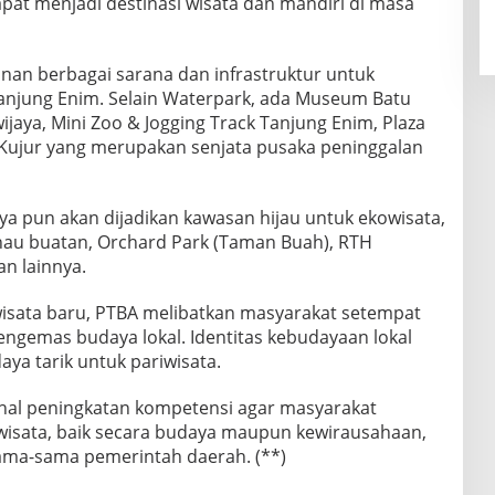
at menjadi destinasi wisata dan mandiri di masa
an berbagai sarana dan infrastruktur untuk
anjung Enim. Selain Waterpark, ada Museum Batu
ijaya, Mini Zoo & Jogging Track Tanjung Enim, Plaza
Kujur yang merupakan senjata pusaka peninggalan
ya pun akan dijadikan kawasan hijau untuk ekowisata,
nau buatan, Orchard Park (Taman Buah), RTH
an lainnya.
sata baru, PTBA melibatkan masyarakat setempat
emas budaya lokal. Identitas kebudayaan lokal
aya tarik untuk pariwisata.
al peningkatan kompetensi agar masyarakat
 wisata, baik secara budaya maupun kewirausahaan,
ama-sama pemerintah daerah. (**)