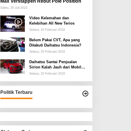
Max Verstappen Rebut Pole Position
Sabtu, 29 Juli 2023
Video Kelemahan dan
Kelebihan All New Terios
Selasa, 20 Februari 2018
Belum Pakai CVT, Apa yang
Ditakuti Daihatsu Indonesia?
Selasa, 20 Februari 2018
Daihatsu Santai Penjualan
Sirion Kalah Jauh dari Mobil
LCGC
Selasa, 20 Februari 2018
Politik Terbaru