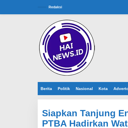
L
e
Redaksi
w
a
t
i
k
e
k
o
n
t
e
n
Berita
Politik
Nasional
Kota
Adverto
Siapkan Tanjung En
PTBA Hadirkan Wat