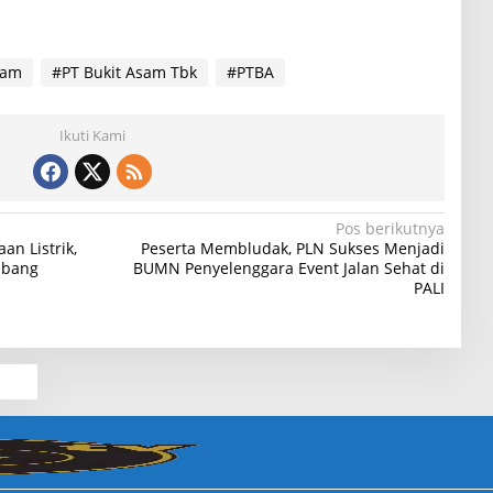
sam
#PT Bukit Asam Tbk
#PTBA
Ikuti Kami
Pos berikutnya
an Listrik,
Peserta Membludak, PLN Sukses Menjadi
mbang
BUMN Penyelenggara Event Jalan Sehat di
PALI