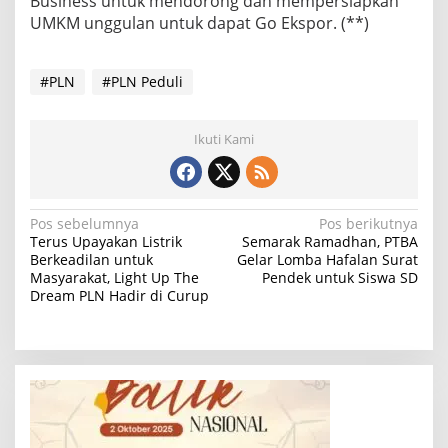
Business untuk mendorong dan mempersiapkan
UMKM unggulan untuk dapat Go Ekspor. (**)
#PLN
#PLN Peduli
Ikuti Kami
N
Pos sebelumnya
Pos berikutnya
Terus Upayakan Listrik
Semarak Ramadhan, PTBA
a
Berkeadilan untuk
Gelar Lomba Hafalan Surat
Masyarakat, Light Up The
Pendek untuk Siswa SD
v
Dream PLN Hadir di Curup
i
g
a
s
i