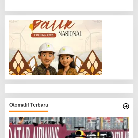
a
s
i
p
o
s
Otomatif Terbaru