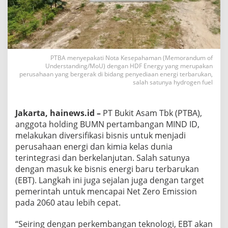
PTBA menyepakati Nota Kesepahaman (Memorandum of
Understanding/MoU) dengan HDF Energy yang merupakan
perusahaan yang bergerak di bidang penyediaan energi terbarukan,
salah satunya hydrogen fuel
Jakarta, hainews.id –
PT Bukit Asam Tbk (PTBA),
anggota holding BUMN pertambangan MIND ID,
melakukan diversifikasi bisnis untuk menjadi
perusahaan energi dan kimia kelas dunia
terintegrasi dan berkelanjutan. Salah satunya
dengan masuk ke bisnis energi baru terbarukan
(EBT). Langkah ini juga sejalan juga dengan target
pemerintah untuk mencapai Net Zero Emission
pada 2060 atau lebih cepat.
“Seiring dengan perkembangan teknologi, EBT akan