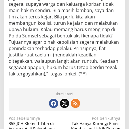
segera, supaya warga dan keluarga korban tidak
main hakim sendiri. Bila masih lamban, saya dan
tim akan terus kejar. Bila perlu kita akan
membangun koalisi, turun ke jalan dan melakukan
upaya hukum. Kalau memang harus menginap di
Polda Sumsel sebagai bentuk aksi kenapa tidak?
Tujuannya agar pihak kepolisian segera melakukan
penindakan terhadap pelaku. Prinsipnya, fiat
justitia ruat caelum (hendaklah keadilan
ditegakkan, walaupun langit akan runtuh. Keadaan
segawat apapun, hukum harus tetap berdiri tegak
tak tergoyahkan),” tegas Jonkei. (**)
Ikuti Kami
N
Pos sebelumnya
Pos berikutnya
355 JCH Kloter 1 Tiba di
Tak Hanya Kurangi Emisi,
a
Asrama Haji Palembang,
Kendaraan Listrik Dorong