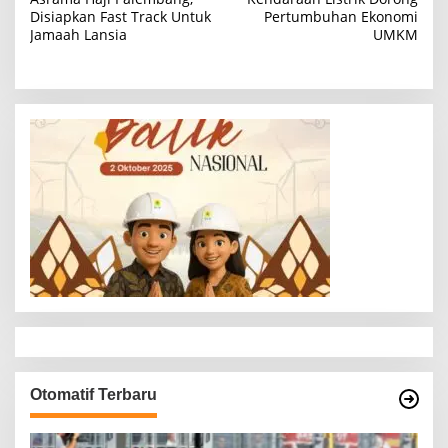
Disiapkan Fast Track Untuk
Pertumbuhan Ekonomi
v
Jamaah Lansia
UMKM
i
g
a
s
i
p
o
s
Otomatif Terbaru