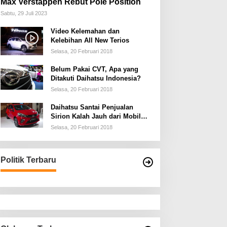
Max Verstappen Rebut Pole Position
Sabtu, 29 Juli 2023
Video Kelemahan dan
Kelebihan All New Terios
Selasa, 20 Februari 2018
Belum Pakai CVT, Apa yang
Ditakuti Daihatsu Indonesia?
Selasa, 20 Februari 2018
Daihatsu Santai Penjualan
Sirion Kalah Jauh dari Mobil
LCGC
Selasa, 20 Februari 2018
Politik Terbaru