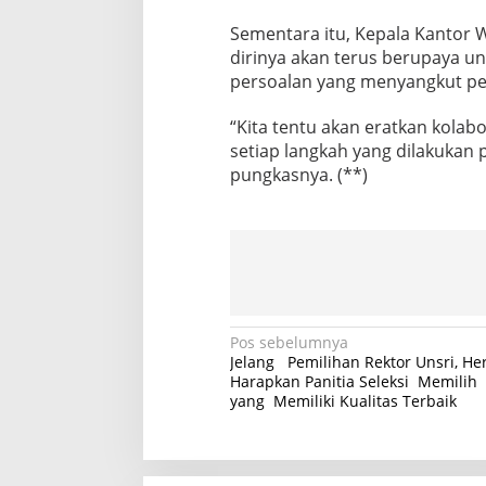
Sementara itu, Kepala Kantor 
dirinya akan terus berupaya u
persoalan yang menyangkut pe
“Kita tentu akan eratkan kolab
setiap langkah yang dilakukan 
pungkasnya. (**)
N
Pos sebelumnya
Jelang Pemilihan Rektor Unsri, H
a
Harapkan Panitia Seleksi Memilih
yang Memiliki Kualitas Terbaik
v
i
g