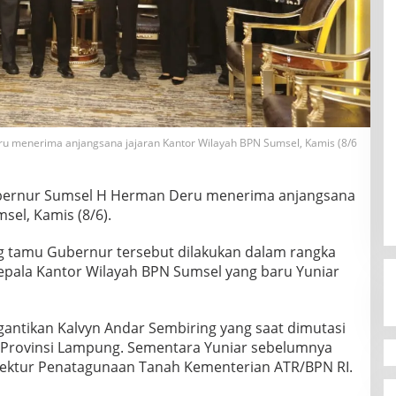
 menerima anjangsana jajaran Kantor Wilayah BPN Sumsel, Kamis (8/6
ernur Sumsel H Herman Deru menerima anjangsana
sel, Kamis (8/6).
ng tamu Gubernur tersebut dilakukan dalam rangka
epala Kantor Wilayah BPN Sumsel yang baru Yuniar
gantikan Kalvyn Andar Sembiring yang saat dimutasi
h Provinsi Lampung. Sementara Yuniar sebelumnya
ektur Penatagunaan Tanah Kementerian ATR/BPN RI.