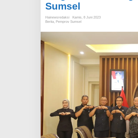
Sumsel
Hainewsredaksi
Kamis, 8 Juni 2023
Berita
,
Pemprov Sumsel