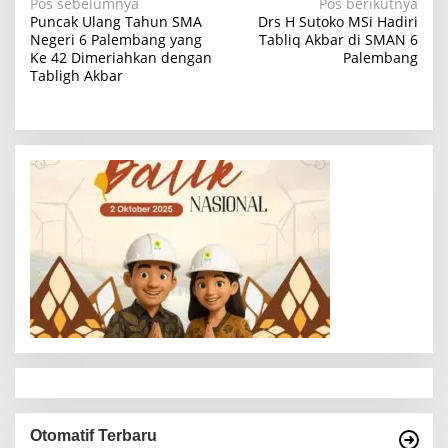
N
Pos sebelumnya
Pos berikutnya
Puncak Ulang Tahun SMA
Drs H Sutoko MSi Hadiri
a
Negeri 6 Palembang yang
Tabliq Akbar di SMAN 6
Ke 42 Dimeriahkan dengan
Palembang
v
Tabligh Akbar
i
g
a
s
i
p
o
s
Otomatif Terbaru