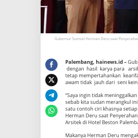
Gubernur Sumsel Herman Deru saat Penyerahan Si
Palembang, hainews.id –
Gub
dengan hasil karya para arsik
tetap mempertahankan kearifan
awam tidak jauh dari seni kei
“Saya ingin tidak meninggalkan
sebab kita sudan merangkul in
satu contoh ciri khasnya seti
Herman Deru saat Penyerahan S
Arsitek di Hotel Beston Palemba
Makanya Herman Deru mengaku m