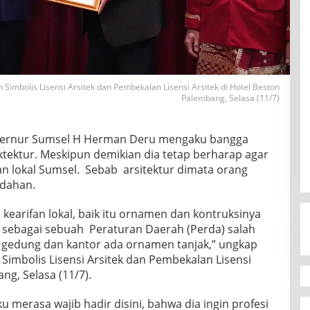
mbolis Lisensi Arsitek dan Pembekalan Lisensi Arsitek di Hotel Beston
Palembang, Selasa (11/7)
ernur Sumsel H Herman Deru mengaku bangga
tektur. Meskipun demikian dia tetap berharap agar
 lokal Sumsel. Sebab arsitektur dimata orang
ndahan.
 kearifan lokal, baik itu ornamen dan kontruksinya
i sebagai sebuah Peraturan Daerah (Perda) salah
ap gedung dan kantor ada ornamen tanjak,” ungkap
imbolis Lisensi Arsitek dan Pembekalan Lisensi
ng, Selasa (11/7).
erasa wajib hadir disini, bahwa dia ingin profesi