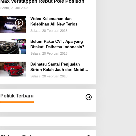
Max Verstappen Rebut Pole Position
Sabtu, 29 Juli 2023
Video Kelemahan dan
Kelebihan All New Terios
Selasa, 20 Februari 2018
Belum Pakai CVT, Apa yang
Ditakuti Daihatsu Indonesia?
Selasa, 20 Februari 2018
Daihatsu Santai Penjualan
Sirion Kalah Jauh dari Mobil
LCGC
Selasa, 20 Februari 2018
Politik Terbaru