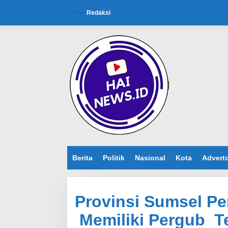
L
e
Redaksi
w
a
t
i
k
e
k
o
n
t
e
n
Berita
Politik
Nasional
Kota
Adverto
Provinsi Sumsel Pe
Memiliki Pergub Te