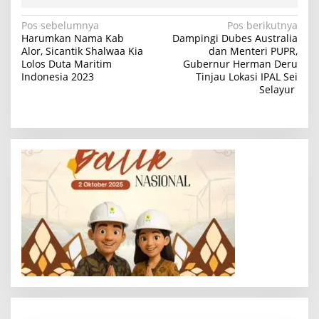
N
Pos sebelumnya
Pos berikutnya
Harumkan Nama Kab
Dampingi Dubes Australia
a
Alor, Sicantik Shalwaa Kia
dan Menteri PUPR,
Lolos Duta Maritim
Gubernur Herman Deru
v
Indonesia 2023
Tinjau Lokasi IPAL Sei
i
Selayur
g
a
s
i
p
o
s