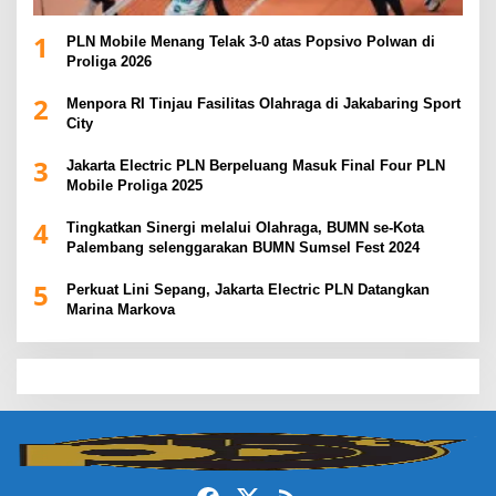
1
PLN Mobile Menang Telak 3-0 atas Popsivo Polwan di
Proliga 2026
2
Menpora RI Tinjau Fasilitas Olahraga di Jakabaring Sport
City
3
Jakarta Electric PLN Berpeluang Masuk Final Four PLN
Mobile Proliga 2025
4
Tingkatkan Sinergi melalui Olahraga, BUMN se-Kota
Palembang selenggarakan BUMN Sumsel Fest 2024
5
Perkuat Lini Sepang, Jakarta Electric PLN Datangkan
Marina Markova
slot demo
slot gacor
slot gacor hari ini