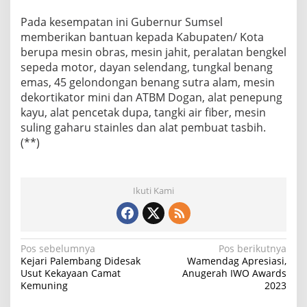
Pada kesempatan ini Gubernur Sumsel
memberikan bantuan kepada Kabupaten/ Kota
berupa mesin obras, mesin jahit, peralatan bengkel
sepeda motor, dayan selendang, tungkal benang
emas, 45 gelondongan benang sutra alam, mesin
dekortikator mini dan ATBM Dogan, alat penepung
kayu, alat pencetak dupa, tangki air fiber, mesin
suling gaharu stainles dan alat pembuat tasbih.
(**)
Ikuti Kami
N
Pos sebelumnya
Pos berikutnya
Kejari Palembang Didesak
Wamendag Apresiasi,
a
Usut Kekayaan Camat
Anugerah IWO Awards
Kemuning
2023
v