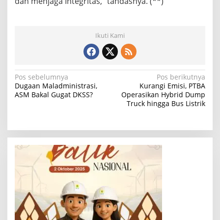
dan menjaga Integritas,” tandasnya.
(**)
Ikuti Kami
N
Pos sebelumnya
Pos berikutnya
Dugaan Maladministrasi,
Kurangi Emisi, PTBA
a
ASM Bakal Gugat DKSS?
Operasikan Hybrid Dump
Truck hingga Bus Listrik
v
i
g
a
s
i
p
o
s