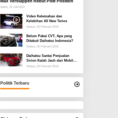
Max Verstappen Rebut Pole Position
Sabtu, 29 Juli 2023
Video Kelemahan dan
Kelebihan All New Terios
Selasa, 20 Februari 2018
Belum Pakai CVT, Apa yang
Ditakuti Daihatsu Indonesia?
Selasa, 20 Februari 2018
Daihatsu Santai Penjualan
Sirion Kalah Jauh dari Mobil
LCGC
Selasa, 20 Februari 2018
Politik Terbaru