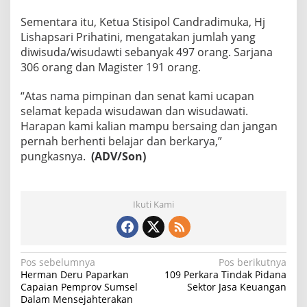
Sementara itu, Ketua Stisipol Candradimuka, Hj
Lishapsari Prihatini, mengatakan jumlah yang
diwisuda/wisudawti sebanyak 497 orang. Sarjana
306 orang dan Magister 191 orang.
“Atas nama pimpinan dan senat kami ucapan
selamat kepada wisudawan dan wisudawati.
Harapan kami kalian mampu bersaing dan jangan
pernah berhenti belajar dan berkarya,”
pungkasnya.
(ADV/Son)
Ikuti Kami
N
Pos sebelumnya
Pos berikutnya
Herman Deru Paparkan
109 Perkara Tindak Pidana
a
Capaian Pemprov Sumsel
Sektor Jasa Keuangan
Dalam Mensejahterakan
v