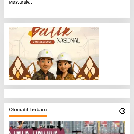
Masyarakat
i
g
a
s
i
p
o
s
Otomatif Terbaru