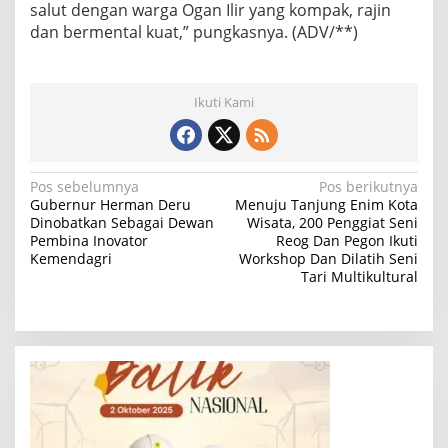
salut dengan warga Ogan Ilir yang kompak, rajin
dan bermental kuat,” pungkasnya. (ADV/**)
Ikuti Kami
N
Pos sebelumnya
Pos berikutnya
Gubernur Herman Deru
Menuju Tanjung Enim Kota
a
Dinobatkan Sebagai Dewan
Wisata, 200 Penggiat Seni
Pembina Inovator
Reog Dan Pegon Ikuti
v
Kemendagri
Workshop Dan Dilatih Seni
i
Tari Multikultural
g
a
s
i
p
o