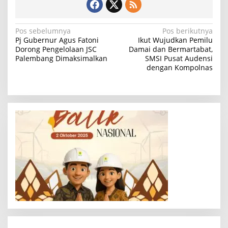
N
Pos sebelumnya
Pos berikutnya
Pj Gubernur Agus Fatoni
Ikut Wujudkan Pemilu
a
Dorong Pengelolaan JSC
Damai dan Bermartabat,
Palembang Dimaksimalkan
SMSI Pusat Audensi
v
dengan Kompolnas
i
g
a
s
i
p
o
s