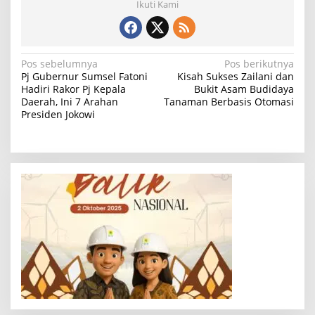
Ikuti Kami
N
Pos sebelumnya
Pos berikutnya
Pj Gubernur Sumsel Fatoni
Kisah Sukses Zailani dan
a
Hadiri Rakor Pj Kepala
Bukit Asam Budidaya
Daerah, Ini 7 Arahan
Tanaman Berbasis Otomasi
v
Presiden Jokowi
i
g
a
s
i
p
o
s