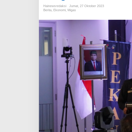
Hainewsredaksi
Jumat, 27 Oktober 2023
Berita
,
Ekonomi
,
Migas