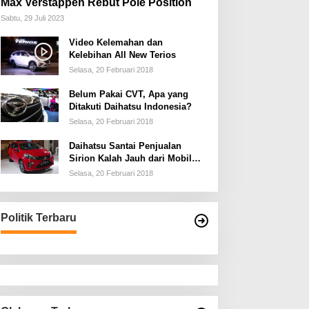
Max Verstappen Rebut Pole Position
Sabtu, 29 Juli 2023
Video Kelemahan dan
Kelebihan All New Terios
Selasa, 20 Februari 2018
Belum Pakai CVT, Apa yang
Ditakuti Daihatsu Indonesia?
Selasa, 20 Februari 2018
Daihatsu Santai Penjualan
Sirion Kalah Jauh dari Mobil
LCGC
Selasa, 20 Februari 2018
Politik Terbaru