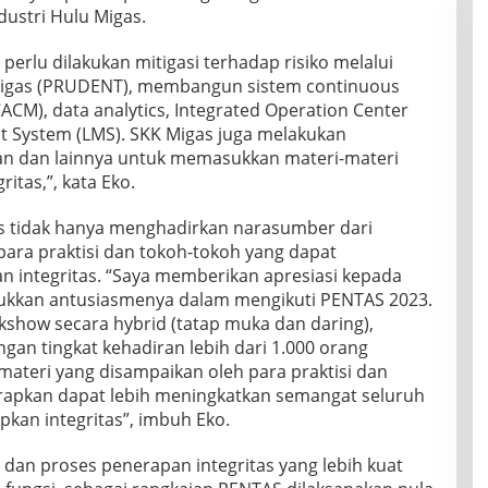
dustri Hulu Migas.
erlu dilakukan mitigasi terhadap risiko melalui
Migas (PRUDENT), membangun sistem continuous
ACM), data analytics, Integrated Operation Center
t System (LMS). SKK Migas juga melakukan
n dan lainnya untuk memasukkan materi-materi
tas,”, kata Eko.
as tidak hanya menghadirkan narasumber dari
 para praktisi dan tokoh-tokoh yang dapat
n integritas. “Saya memberikan apresiasi kepada
ukkan antusiasmenya dalam mengikuti PENTAS 2023.
kshow secara hybrid (tatap muka dan daring),
an tingkat kehadiran lebih dari 1.000 orang
materi yang disampaikan oleh para praktisi dan
rapkan dapat lebih meningkatkan semangat seluruh
kan integritas”, imbuh Eko.
dan proses penerapan integritas yang lebih kuat