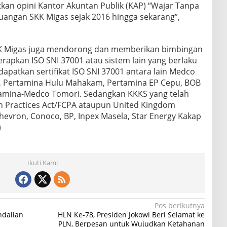
tkan opini Kantor Akuntan Publik (KAP) “Wajar Tanpa
euangan SKK Migas sejak 2016 hingga sekarang”,
 Migas juga mendorong dan memberikan bimbingan
apkan ISO SNI 37001 atau sistem lain yang berlaku
patkan sertifikat ISO SNI 37001 antara lain Medco
ng, Pertamina Hulu Mahakam, Pertamina EP Cepu, BOB
tamina-Medco Tomori. Sedangkan KKKS yang telah
n Practices Act/FCPA ataupun United Kingdom
Chevron, Conoco, BP, Inpex Masela, Star Energy Kakap
)
Ikuti Kami
Pos berikutnya
ndalian
HLN Ke-78, Presiden Jokowi Beri Selamat ke
PLN, Berpesan untuk Wujudkan Ketahanan