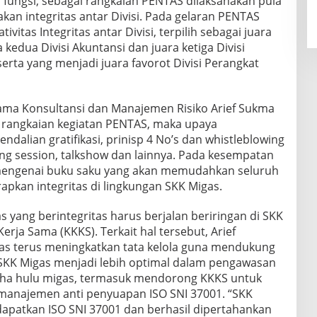
 fungsi, sebagai rangkaian PENTAS dilaksanakan pula
kan integritas antar Divisi. Pada gelaran PENTAS
ivitas Integritas antar Divisi, terpilih sebagai juara
 kedua Divisi Akuntansi dan juara ketiga Divisi
erta yang menjadi juara favorot Divisi Perangkat
ama Konsultansi dan Manajemen Risiko Arief Sukma
 rangkaian kegiatan PENTAS, maka upaya
alian gratifikasi, prinisp 4 No’s dan whistleblowing
ng session, talkshow dan lainnya. Pada kesempatan
a mengenai buku saku yang akan memudahkan seluruh
pkan integritas di lingkungan SKK Migas.
yang berintegritas harus berjalan beriringan di SKK
rja Sama (KKKS). Terkait hal tersebut, Arief
s terus meningkatkan tata kelola guna mendukung
SKK Migas menjadi lebih optimal dalam pengawasan
aha hulu migas, termasuk mendorong KKKS untuk
anajemen anti penyuapan ISO SNI 37001. “SKK
dapatkan ISO SNI 37001 dan berhasil dipertahankan