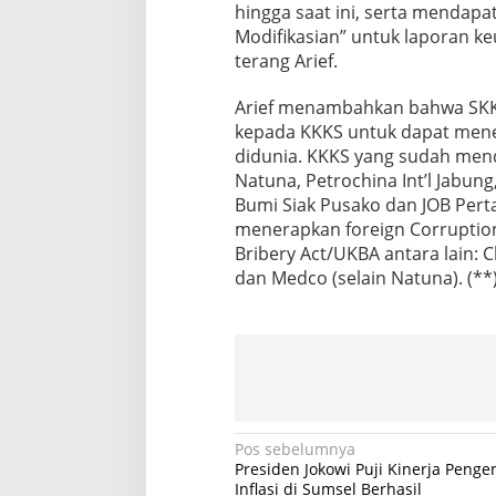
hingga saat ini, serta mendapa
Modifikasian” untuk laporan k
terang Arief.
Arief menambahkan bahwa SKK
kepada KKKS untuk dapat mener
didunia. KKKS yang sudah menda
Natuna, Petrochina Int’l Jabu
Bumi Siak Pusako dan JOB Per
menerapkan foreign Corruptio
Bribery Act/UKBA antara lain: 
dan Medco (selain Natuna). (**
N
Pos sebelumnya
Presiden Jokowi Puji Kinerja Penge
a
Inflasi di Sumsel Berhasil