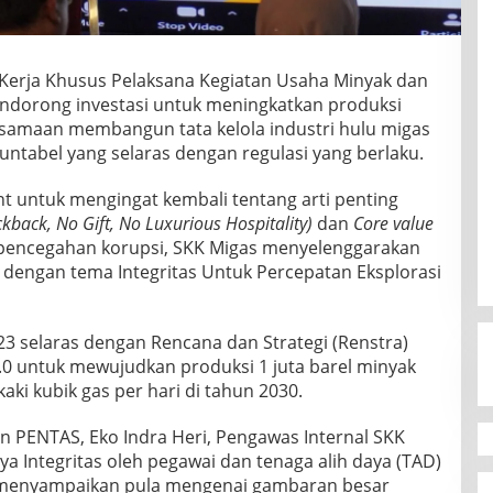
Kerja Khusus Pelaksana Kegiatan Usaha Minyak dan
ndorong investasi untuk meningkatkan produksi
samaan membangun tata kelola industri hulu migas
untabel yang selaras dengan regulasi yang berlaku.
t untuk mengingat kembali tentang arti penting
ckback, No Gift, No Luxurious Hospitality)
dan
Core value
 pencegahan korupsi, SKK Migas menyelenggarakan
 dengan tema Integritas Untuk Percepatan Eksplorasi
3 selaras dengan Rencana dan Strategi (Renstra)
4.0 untuk mewujudkan produksi 1 juta barel minyak
kaki kubik gas per hari di tahun 2030.
 PENTAS, Eko Indra Heri, Pengawas Internal SKK
 Integritas oleh pegawai dan tenaga alih daya (TAD)
a menyampaikan pula mengenai gambaran besar