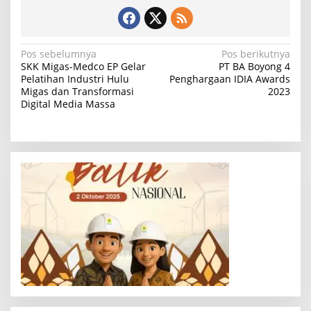
N
Pos sebelumnya
Pos berikutnya
SKK Migas-Medco EP Gelar
PT BA Boyong 4
a
Pelatihan Industri Hulu
Penghargaan IDIA Awards
Migas dan Transformasi
2023
v
Digital Media Massa
i
g
a
s
i
p
o
s