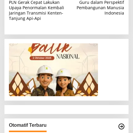
PLN Gerak Cepat Lakukan
Guru dalam Perspektif
a
Upaya Penormalan Kembali
Pembangunan Manusia
Jaringan Transmisi Kenten-
Indonesia
v
Tanjung Api-Api
i
g
a
s
i
p
o
s
Otomatif Terbaru