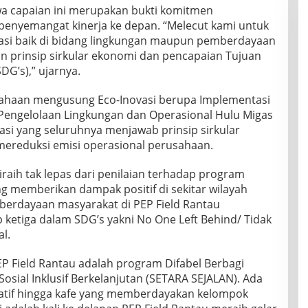
 capaian ini merupakan bukti komitmen
penyemangat kinerja ke depan. “Melecut kami untuk
vasi baik di bidang lingkungan maupun pemberdayaan
n prinsip sirkular ekonomi dan pencapaian Tujuan
G’s),” ujarnya.
sahaan mengusung Eco-Inovasi berupa Implementasi
Pengelolaan Lingkungan dan Operasional Hulu Migas
asi yang seluruhnya menjawab prinsip sirkular
ereduksi emisi operasional perusahaan.
aih tak lepas dari penilaian terhadap program
 memberikan dampak positif di sekitar wilayah
erdayaan masyarakat di PEP Field Rantau
 ketiga dalam SDG’s yakni No One Left Behind/ Tidak
l.
PEP Field Rantau adalah program Difabel Berbagi
osial Inklusif Berkelanjutan (SETARA SEJALAN). Ada
atif hingga kafe yang memberdayakan kelompok