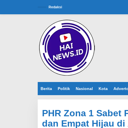
L
e
Redaksi
w
a
t
i
k
e
k
o
n
t
e
n
Berita
Politik
Nasional
Kota
Adverto
PHR Zona 1 Sabet
dan Empat Hijau d