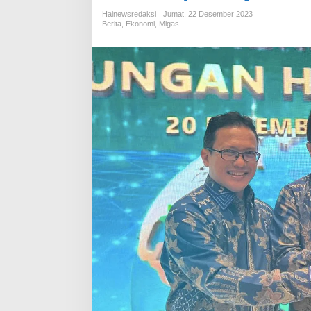
Hainewsredaksi
Jumat, 22 Desember 2023
Berita
,
Ekonomi
,
Migas