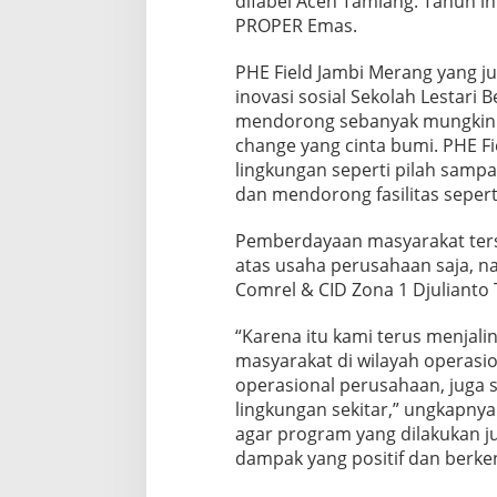
difabel Aceh Tamiang. Tahun ini
PROPER Emas.
PHE Field Jambi Merang yang ju
inovasi sosial Sekolah Lestari 
mendorong sebanyak mungkin a
change yang cinta bumi. PHE F
lingkungan seperti pilah sampa
dan mendorong fasilitas sepert
Pemberdayaan masyarakat terse
atas usaha perusahaan saja, n
Comrel & CID Zona 1 Djulianto
“Karena itu kami terus menjali
masyarakat di wilayah operasio
operasional perusahaan, juga 
lingkungan sekitar,” ungkapny
agar program yang dilakukan j
dampak yang positif dan berken