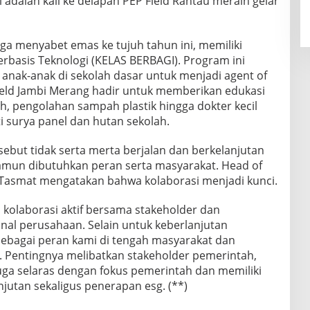
 adalah kali ke delapan PEP Field Rantau meraih gelar
ga menyabet emas ke tujuh tahun ini, memiliki
Berbasis Teknologi (KELAS BERBAGI). Program ini
nak-anak di sekolah dasar untuk menjadi agent of
ield Jambi Merang hadir untuk memberikan edukasi
h, pengolahan sampah plastik hingga dokter kecil
i surya panel dan hutan sekolah.
but tidak serta merta berjalan dan berkelanjutan
amun dibutuhkan peran serta masyarakat. Head of
 Tasmat mengatakan bahwa kolaborasi menjadi kunci.
n kolaborasi aktif bersama stakeholder dan
nal perusahaan. Selain untuk keberlanjutan
sebagai peran kami di tengah masyarakat dan
a. Pentingnya melibatkan stakeholder pemerintah,
uga selaras dengan fokus pemerintah dan memiliki
jutan sekaligus penerapan esg. (**)