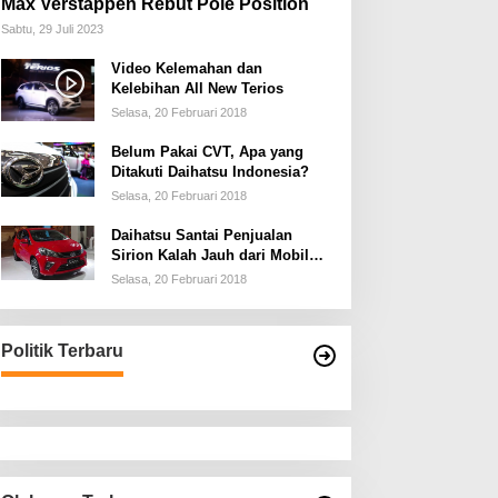
Max Verstappen Rebut Pole Position
Sabtu, 29 Juli 2023
Video Kelemahan dan
Kelebihan All New Terios
Selasa, 20 Februari 2018
Belum Pakai CVT, Apa yang
Ditakuti Daihatsu Indonesia?
Selasa, 20 Februari 2018
Daihatsu Santai Penjualan
Sirion Kalah Jauh dari Mobil
LCGC
Selasa, 20 Februari 2018
Politik Terbaru