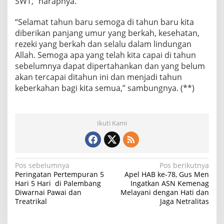
SWT,” harapnya.
“Selamat tahun baru semoga di tahun baru kita
diberikan panjang umur yang berkah, kesehatan,
rezeki yang berkah dan selalu dalam lindungan
Allah. Semoga apa yang telah kita capai di tahun
sebelumnya dapat dipertahankan dan yang belum
akan tercapai ditahun ini dan menjadi tahun
keberkahan bagi kita semua,” sambungnya. (**)
Ikuti Kami
N
Pos sebelumnya
Pos berikutnya
Peringatan Pertempuran 5
Apel HAB ke-78, Gus Men
a
Hari 5 Hari di Palembang
Ingatkan ASN Kemenag
Diwarnai Pawai dan
Melayani dengan Hati dan
v
Treatrikal
Jaga Netralitas
i