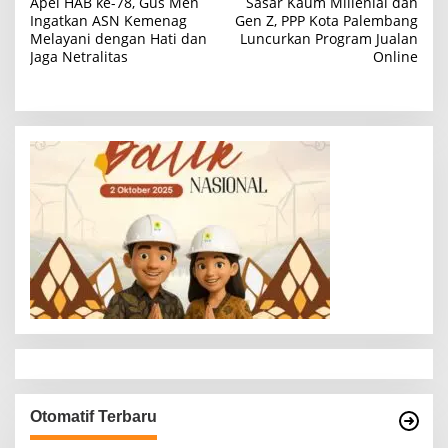
Apel HAB ke-78, Gus Men
Sasar Kaum Millenial dan
a
Ingatkan ASN Kemenag
Gen Z, PPP Kota Palembang
Melayani dengan Hati dan
Luncurkan Program Jualan
v
Jaga Netralitas
Online
i
g
a
s
i
p
o
s
Otomatif Terbaru