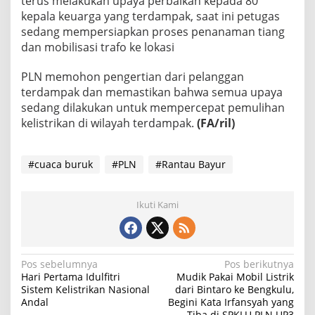
terus melakukan upaya perbaikan kepada 80
kepala keuarga yang terdampak, saat ini petugas
sedang mempersiapkan proses penanaman tiang
dan mobilisasi trafo ke lokasi
PLN memohon pengertian dari pelanggan
terdampak dan memastikan bahwa semua upaya
sedang dilakukan untuk mempercepat pemulihan
kelistrikan di wilayah terdampak.
(FA/ril)
#cuaca buruk
#PLN
#Rantau Bayur
Ikuti Kami
N
Pos sebelumnya
Pos berikutnya
Hari Pertama Idulfitri
Mudik Pakai Mobil Listrik
a
Sistem Kelistrikan Nasional
dari Bintaro ke Bengkulu,
Andal
Begini Kata Irfansyah yang
v
Tiba di SPKLU PLN UP3