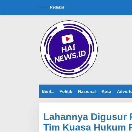
L
e
Redaksi
w
a
t
i
k
e
k
o
n
t
e
n
Berita
Politik
Nasional
Kota
Adverto
Lahannya Digusur 
Tim Kuasa Hukum 