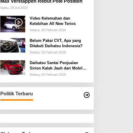
Max Verstappen Rebut Pole Position
Sabtu, 29 Juli 2023
Video Kelemahan dan
Kelebihan All New Terios
Selasa, 20 Februari 2018
Belum Pakai CVT, Apa yang
Ditakuti Daihatsu Indonesia?
Selasa, 20 Februari 2018
Daihatsu Santai Penjualan
Sirion Kalah Jauh dari Mobil
LCGC
Selasa, 20 Februari 2018
Politik Terbaru