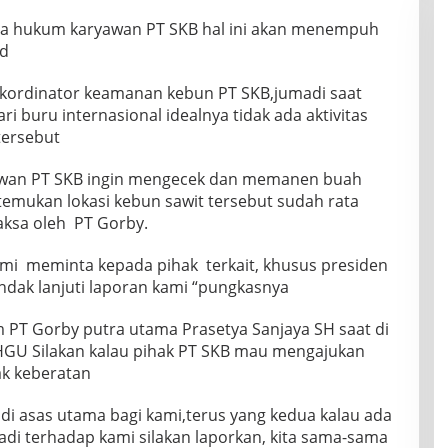
asa hukum karyawan PT SKB hal ini akan menempuh
id
 kordinator keamanan kebun PT SKB,jumadi saat
i buru internasional idealnya tidak ada aktivitas
tersebut
awan PT SKB ingin mengecek dan memanen buah
itemukan lokasi kebun sawit tersebut sudah rata
aksa oleh PT Gorby.
kami meminta kepada pihak terkait, khusus presiden
ndak lanjuti laporan kami “pungkasnya
 PT Gorby putra utama Prasetya Sanjaya SH saat di
HGU Silakan kalau pihak PT SKB mau mengajukan
ak keberatan
di asas utama bagi kami,terus yang kedua kalau ada
jadi terhadap kami silakan laporkan, kita sama-sama