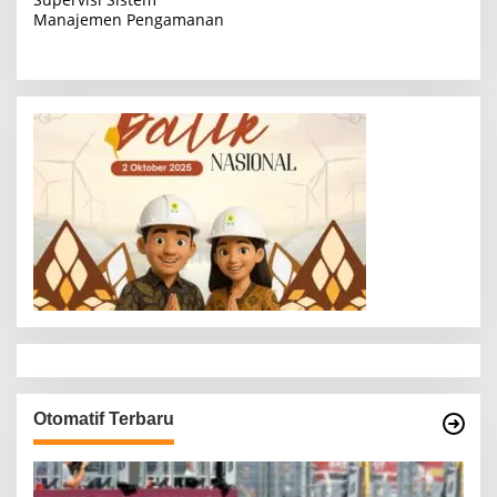
i
Manajemen Pengamanan
g
a
s
i
p
o
s
Otomatif Terbaru