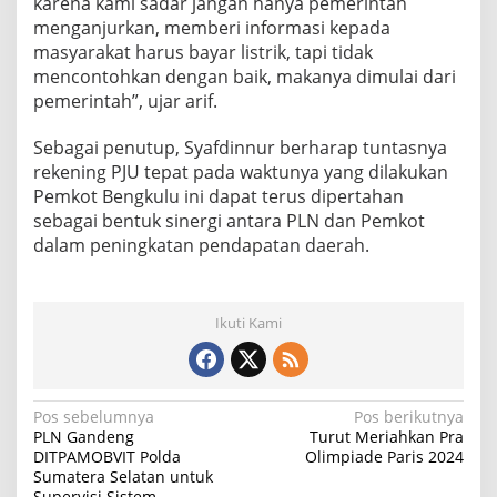
karena kami sadar jangan hanya pemerintah
menganjurkan, memberi informasi kepada
masyarakat harus bayar listrik, tapi tidak
mencontohkan dengan baik, makanya dimulai dari
pemerintah”, ujar arif.
Sebagai penutup, Syafdinnur berharap tuntasnya
rekening PJU tepat pada waktunya yang dilakukan
Pemkot Bengkulu ini dapat terus dipertahan
sebagai bentuk sinergi antara PLN dan Pemkot
dalam peningkatan pendapatan daerah.
Ikuti Kami
N
Pos sebelumnya
Pos berikutnya
PLN Gandeng
Turut Meriahkan Pra
a
DITPAMOBVIT Polda
Olimpiade Paris 2024
Sumatera Selatan untuk
v
Supervisi Sistem