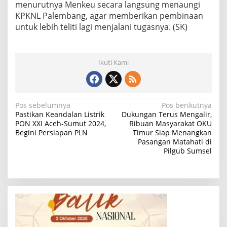
menurutnya Menkeu secara langsung menaungi
KPKNL Palembang, agar memberikan pembinaan
untuk lebih teliti lagi menjalani tugasnya. (SK)
Ikuti Kami
N
Pos sebelumnya
Pos berikutnya
Pastikan Keandalan Listrik
Dukungan Terus Mengalir,
a
PON XXI Aceh-Sumut 2024,
Ribuan Masyarakat OKU
Begini Persiapan PLN
Timur Siap Menangkan
v
Pasangan Matahati di
i
Pilgub Sumsel
g
a
s
i
p