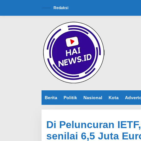
L
e
Redaksi
w
a
t
i
k
e
k
o
n
t
e
n
Berita
Politik
Nasional
Kota
Adverto
Di Peluncuran IETF
senilai 6,5 Juta Eu