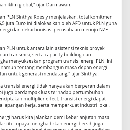
an iklim global,” ujar Darmawan.
an PLN Sinthya Roesly menjelaskan, total komitmen
,5 juta Euro ini dialokasikan oleh AFD untuk PLN guna
nergi dan dekarbonisasi perusahaan menuju NZE
n PLN untuk antara lain asistensi teknis proyek
an transmisi, serta capacity building dan
ngka menyukseskan program transisi energi PLN. Ini
i, namun tentang membangun masa depan energi
utan untuk generasi mendatang,” ujar Sinthya.
 transisi energi tidak hanya akan berperan dalam
api juga berdampak luas terhadap pertumbuhan
iptakan multiplier effect, transisi energi dapat
lapangan kerja, serta memperkuat industri lokal.
ergi harus kita jalankan demi keberlanjutan masa
ari itu, upaya menghadirkan energi bersih juga
ekonomian nasional dan mewujudkan kemandirian