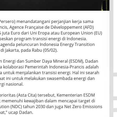
Persero) menandatangani perjanjian kerja sama
cis, Agence Française de Développement (AFD)
5 juta Euro dari Uni Eropa atau European Union (EU)
skan program transisi energi di Indonesia.
 agenda peluncuran Indonesia Energy Transition
 di Jakarta, pada Rabu (05/02).
an Energi dan Sumber Daya Mineral (ESDM), Dadan
kolaborasi Pemerintah Indonesia-Prancis adalah
untuk menjalankan transisi energi. Hal ini searah
aat ini untuk melakukan swasembada energi dan
gi nasional.
ioritas (Asta Cita) tersebut, Kementerian ESDM
 memenuhi kewajiban dalam mencapai target di
ution (NDC) tahun 2030 dan juga Net Zero Emissions
pat,” ucap Dadan.