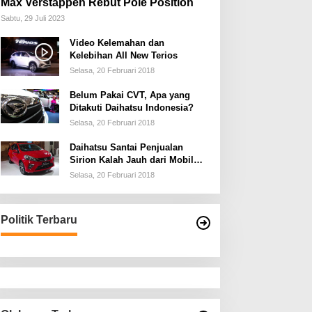
Max Verstappen Rebut Pole Position
Sabtu, 29 Juli 2023
Video Kelemahan dan
Kelebihan All New Terios
Selasa, 20 Februari 2018
Belum Pakai CVT, Apa yang
Ditakuti Daihatsu Indonesia?
Selasa, 20 Februari 2018
Daihatsu Santai Penjualan
Sirion Kalah Jauh dari Mobil
LCGC
Selasa, 20 Februari 2018
Politik Terbaru