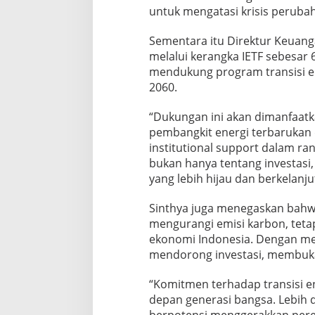
untuk mengatasi krisis perubah
Sementara itu Direktur Keuang
melalui kerangka IETF sebesar 6
mendukung program transisi e
2060.
“Dukungan ini akan dimanfaatka
pembangkit energi terbarukan d
institutional support dalam ra
bukan hanya tentang investas
yang lebih hijau dan berkelanj
Sinthya juga menegaskan bahwa
mengurangi emisi karbon, tet
ekonomi Indonesia. Dengan menc
mendorong investasi, membuka 
“Komitmen terhadap transisi en
depan generasi bangsa. Lebih d
berpotensi menggerakkan per