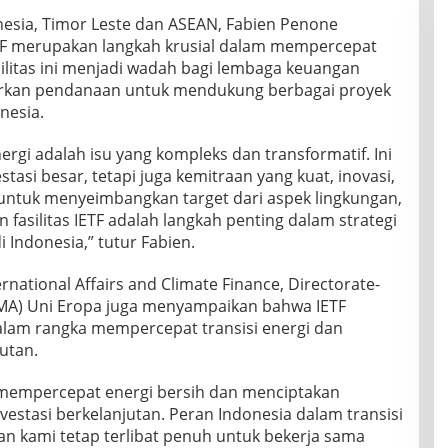
nesia, Timor Leste dan ASEAN, Fabien Penone
F merupakan langkah krusial dalam mempercepat
asilitas ini menjadi wadah bagi lembaga keuangan
urkan pendanaan untuk mendukung berbagai proyek
nesia.
energi adalah isu yang kompleks dan transformatif. Ini
asi besar, tetapi juga kemitraan yang kuat, inovasi,
untuk menyeimbangkan target dari aspek lingkungan,
 fasilitas IETF adalah langkah penting dalam strategi
di Indonesia,” tutur Fabien.
ernational Affairs and Climate Finance, Directorate-
LIMA) Uni Eropa juga menyampaikan bahwa IETF
alam rangka mempercepat transisi energi dan
utan.
mempercepat energi bersih dan menciptakan
estasi berkelanjutan. Peran Indonesia dalam transisi
dan kami tetap terlibat penuh untuk bekerja sama