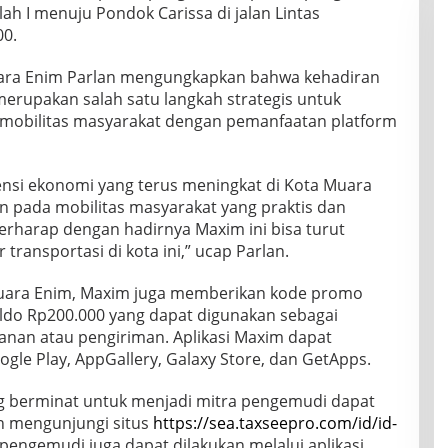
lah I menuju Pondok Carissa di jalan Lintas
00.
uara Enim Parlan mengungkapkan bahwa kehadiran
merupakan salah satu langkah strategis untuk
mobilitas masyarakat dengan pemanfaatan platform
nsi ekonomi yang terus meningkat di Kota Muara
 pada mobilitas masyarakat yang praktis dan
erharap dengan hadirnya Maxim ini bisa turut
 transportasi di kota ini,” ucap Parlan.
uara Enim, Maxim juga memberikan kode promo
ldo Rp200.000 yang dapat digunakan sebagai
lanan atau pengiriman. Aplikasi Maxim dapat
gle Play, AppGallery, Galaxy Store, dan GetApps.
ang berminat untuk menjadi mitra pengemudi dapat
n mengunjungi situs
https://sea.taxseepro.com/id/id-
 pengemudi juga dapat dilakukan melalui aplikasi