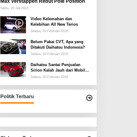
Max Verstappen Rebut Pole Position
Sabtu, 29 Juli 2023
Video Kelemahan dan
Kelebihan All New Terios
Selasa, 20 Februari 2018
Belum Pakai CVT, Apa yang
Ditakuti Daihatsu Indonesia?
Selasa, 20 Februari 2018
Daihatsu Santai Penjualan
Sirion Kalah Jauh dari Mobil
LCGC
Selasa, 20 Februari 2018
Politik Terbaru