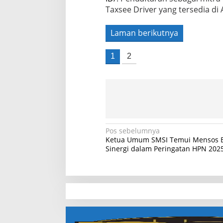
Taxsee Driver yang tersedia di
Laman berikutnya
1
2
N
Pos sebelumnya
Ketua Umum SMSI Temui Mensos 
a
Sinergi dalam Peringatan HPN 202
v
i
g
a
slot demo
s
slot gacor