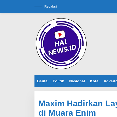
L
e
Redaksi
w
a
t
i
k
e
k
o
n
t
e
n
Berita
Politik
Nasional
Kota
Adverto
Maxim Hadirkan Lay
di Muara Enim