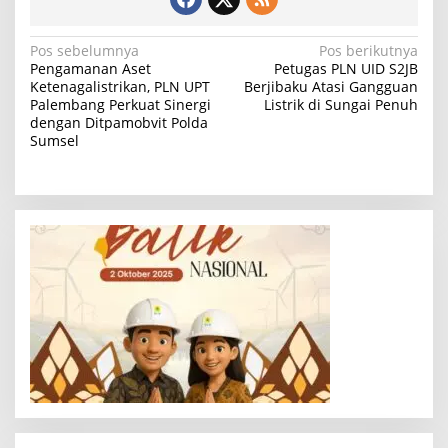
N
Pos sebelumnya
Pos berikutnya
Pengamanan Aset
Petugas PLN UID S2JB
a
Ketenagalistrikan, PLN UPT
Berjibaku Atasi Gangguan
Palembang Perkuat Sinergi
Listrik di Sungai Penuh
v
dengan Ditpamobvit Polda
i
Sumsel
g
a
s
i
p
o
s