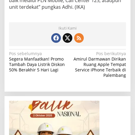
baik melalui PLN Mobile, Call Center 123, ataupun
unit terdekat” pungkas Adhi. (IKA)
Ikuti Kami
N
Pos sebelumnya
Pos berikutnya
Segera Manfaatkan! Promo
Amirul Darmawan Dirikan
a
Tambah Daya Listrik Diskon
Ruang Apple Tempat
50% Berakhir 5 Hari Lagi
Service iPhone Terbaik di
v
Palembang
i
g
a
s
i
p
o