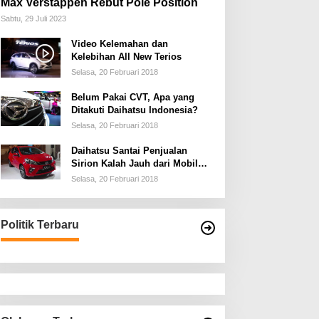
Max Verstappen Rebut Pole Position
Sabtu, 29 Juli 2023
Video Kelemahan dan
Kelebihan All New Terios
Selasa, 20 Februari 2018
Belum Pakai CVT, Apa yang
Ditakuti Daihatsu Indonesia?
Selasa, 20 Februari 2018
Daihatsu Santai Penjualan
Sirion Kalah Jauh dari Mobil
LCGC
Selasa, 20 Februari 2018
Politik Terbaru