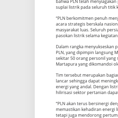
bahwa PLN telah menyiagakan 
suplai listrik pada seluruh tit
“PLN berkomitmen penuh menja
acara strategis berskala nasio
masyarakat luas. Seluruh persi
pasokan listrik selama kegiata
Dalam rangka menyukseskan pen
PLN, yang dipimpin langsung 
sekitar 50 orang personil yan
Martapura yang dikomandoi ol
Tim tersebut merupakan bagian
lancar sehingga dapat meningk
energi yang andal. Dengan listri
hilirisasi sektor pertanian dapa
“PLN akan terus bersinergi d
memastikan kehadiran energi l
tetapi juga mendorong pertum