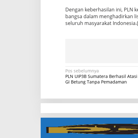
Dengan keberhasilan ini, PLN 
bangsa dalam menghadirkan list
seluruh masyarakat Indonesia.(
N
Pos sebelumnya
PLN UIP3B Sumatera Berhasil Atasi
a
GI Betung Tanpa Pemadaman
v
i
g
a
slot demo
s
slot gacor
i
slot gacor hari ini