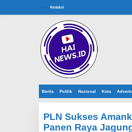
L
e
Redaksi
w
a
t
i
k
e
k
o
n
t
e
n
Berita
Politik
Nasional
Kota
Adverto
PLN Sukses Amanka
Panen Raya Jagung