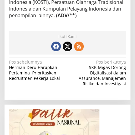
Indonesia (KOSTI), Persatuan Olahraga Tradisional
Indonesia dan Kumpulan Pelayang Indonesia dan
penampilan lainnya.
(ADV/**)
Ikuti Kami
N
Pos sebelumnya
Pos berikutnya
Herman Deru Harapkan
SKK Migas Dorong
a
Pertamina Prioritaskan
Digitalisasi dalam
Recruitmen Pekerja Lokal
Assurance, Manajemen
v
Risiko dan Investigasi
i
g
a
s
i
p