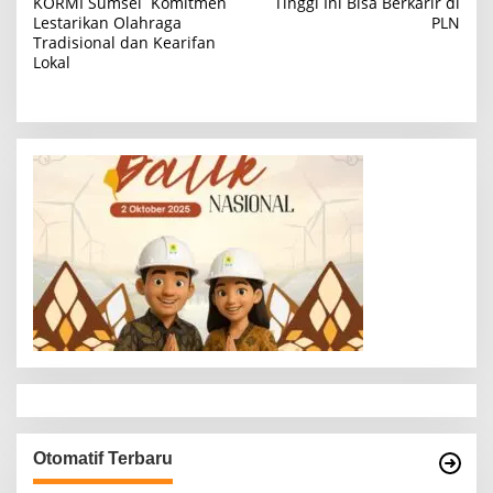
KORMI Sumsel Komitmen
Tinggi Ini Bisa Berkarir di
Lestarikan Olahraga
PLN
v
Tradisional dan Kearifan
i
Lokal
g
a
s
i
p
o
s
Otomatif Terbaru