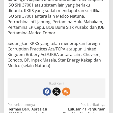
ISO SNI 37001 atau sistem lain yang berlaku
didunia. KKKS yang sudah mendapatkan sertifikat
ISO SNI 37001 antara lain Medco Natuna,
Petrochina Int’l Jabung, Pertamina Hulu Mahakam,
Pertamina EP Cepu, BOB Bumi Siak Pusako dan JOB
Pertamina-Medco Tomori.
Sedangkan KKKS yang telah menerapkan foreign
Corruption Practices Act/FCPA ataupun United
Kingdom Bribery Act/UKBA antara lain : Chevron,
Conoco, BP, Inpex Masela, Star Energy Kakap dan
Medco (selain Natuna)
Ikuti Kami
N
Pos sebelumnya
Pos berikutnya
Herman Deru Apresiasi
Lulusan 41 Perguruan
a