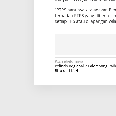
“PTPS nantinya kita adakan Bimt
terhadap PTPS yang dibentuk 
setiap TPS atau dilapangan wil
N
Pos sebelumnya
Pelindo Regional 2 Palembang Raih
a
Biru dari KLH
v
i
g
a
s
i