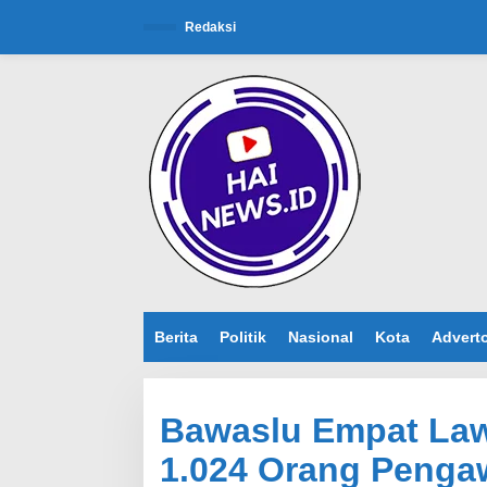
L
e
Redaksi
w
a
t
i
k
e
k
o
n
t
e
n
Berita
Politik
Nasional
Kota
Adverto
Bawaslu Empat Law
1.024 Orang Penga