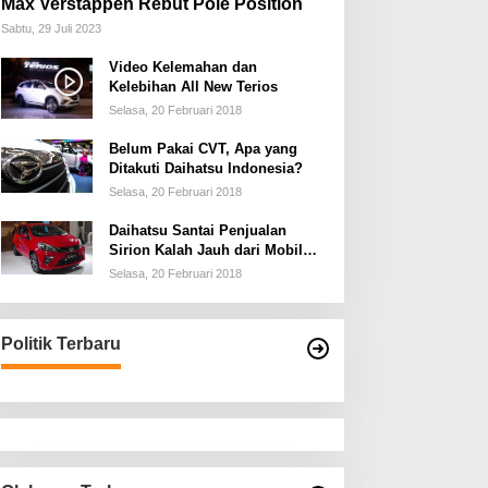
Max Verstappen Rebut Pole Position
Sabtu, 29 Juli 2023
Video Kelemahan dan
Kelebihan All New Terios
Selasa, 20 Februari 2018
Belum Pakai CVT, Apa yang
Ditakuti Daihatsu Indonesia?
Selasa, 20 Februari 2018
Daihatsu Santai Penjualan
Sirion Kalah Jauh dari Mobil
LCGC
Selasa, 20 Februari 2018
Politik Terbaru